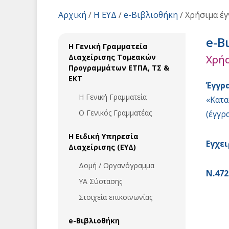
Αρχική
/
Η ΕΥΔ
/
e-Βιβλιοθήκη
/
Χρήσιμα έ
e-Β
Η Γενική Γραμματεία
Διαχείρισης Τομεακών
Χρή
Προγραμμάτων ΕΤΠΑ, ΤΣ &
ΕΚΤ
Έγγρ
Η Γενική Γραμματεία
«Κατα
Ο Γενικός Γραμματέας
(έγγρ
Η Ειδική Υπηρεσία
Εγχε
Διαχείρισης (ΕΥΔ)
Δομή / Οργανόγραμμα
Ν.47
ΥΑ Σύστασης
Στοιχεία επικοινωνίας
e-Βιβλιοθήκη