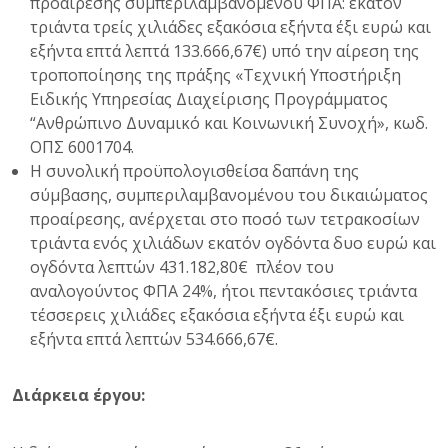
προαίρεσης συμπεριλαμβανομένου ΦΠΑ: εκατόν
τριάντα τρείς χιλιάδες εξακόσια εξήντα έξι ευρώ και
εξήντα επτά λεπτά 133.666,67€) υπό την αίρεση της
τροποποίησης της πράξης «Τεχνική Υποστήριξη
Ειδικής Υπηρεσίας Διαχείρισης Προγράμματος
“Ανθρώπινο Δυναμικό και Κοινωνική Συνοχή», κωδ.
ΟΠΣ 6001704.
Η συνολική προϋπολογισθείσα δαπάνη της
σύμβασης, συμπεριλαμβανομένου του δικαιώματος
προαίρεσης, ανέρχεται στο ποσό των τετρακοσίων
τριάντα ενός χιλιάδων εκατόν ογδόντα δυο ευρώ και
ογδόντα λεπτών 431.182,80€ πλέον του
αναλογούντος ΦΠΑ 24%, ήτοι πεντακόσιες τριάντα
τέσσερεις χιλιάδες εξακόσια εξήντα έξι ευρώ και
εξήντα επτά λεπτών 534.666,67€.
Διάρκεια έργου: