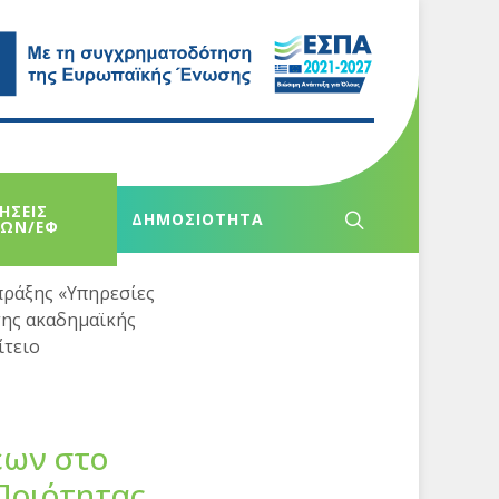
ΗΣΕΙΣ
ΔΗΜΟΣΙΟΤΗΤΑ
ΧΩΝ/ΕΦ
πράξης «Υπηρεσίες
της ακαδημαϊκής
ίτειο
εων στο
Ποιότητας,