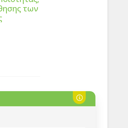
άθησης των
ς