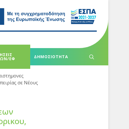
ΗΣΕΙΣ
ΔΗΜΟΣΙΟΤΗΤΑ
ΧΩΝ/ΕΦ
πιστημονες
πειρίας σε Νέους
εων
ορικου,