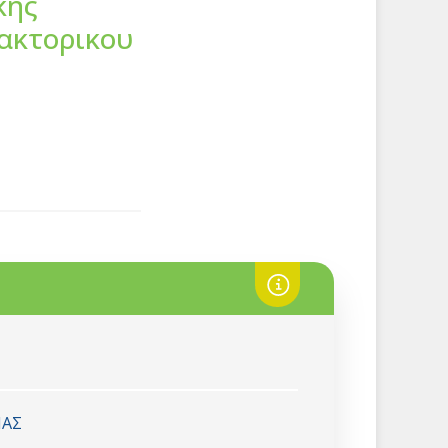
κης
δακτορικου
ΙΑΣ