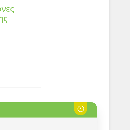
ονες
ης