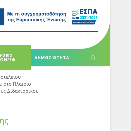
ΗΣΕΙΣ
ΔΗΜΟΣΙΟΤΗΤΑ
ΧΩΝ/ΕΦ
τοτελειου
υ στο Πλαισιο
ους Διδακτορικου
ης