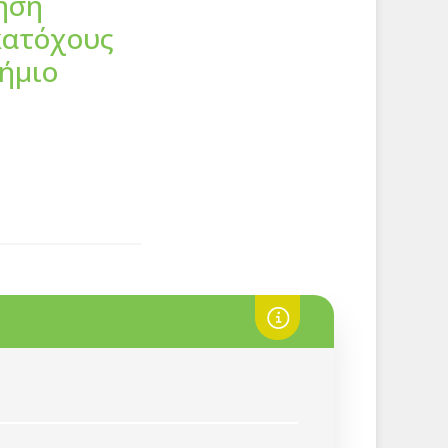
ηση
κατόχους
τήμιο