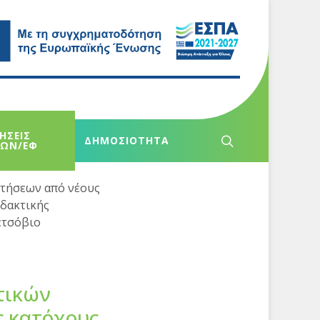
ΗΣΕΙΣ
ΔΗΜΟΣΙΟΤΗΤΑ
ΧΩΝ/ΕΦ
τήσεων από νέους
ιδακτικής
ετσόβιο
τικών
ς κατόχους