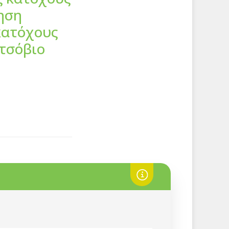
ηση
κατόχους
ετσόβιο