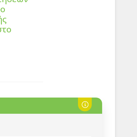
ιο
ής
στο