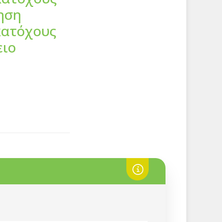
ηση
κατόχους
ειο