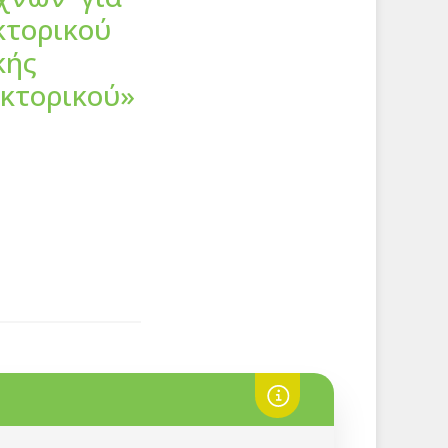
κτορικού
κής
ακτορικού»