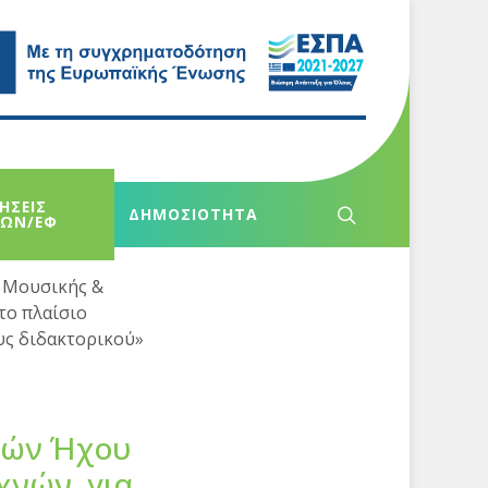
ΗΣΕΙΣ
ΔΗΜΟΣΙΟΤΗΤΑ
ΧΩΝ/ΕΦ
 Μουσικής &
το πλαίσιο
υς διδακτορικού»
νών Ήχου
εχνών για