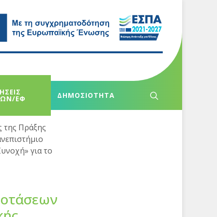
ΗΣΕΙΣ
ΔΗΜΟΣΙΟΤΗΤΑ
ΧΩΝ/ΕΦ
 της Πράξης
ανεπιστήμιο
υνοχή» για το
ροτάσεων
κής