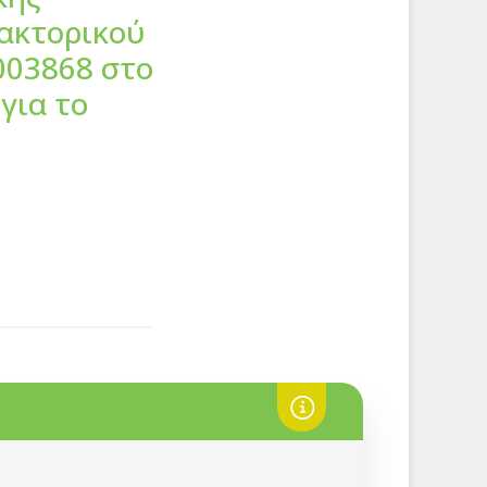
δακτορικού
003868 στο
για το