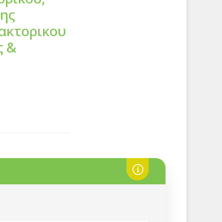
ης
δακτορικου
ς &