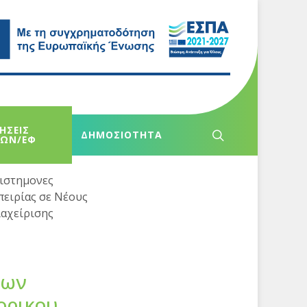
ΗΣΕΙΣ
ΔΗΜΟΣΙΟΤΗΤΑ
ΧΩΝ/ΕΦ
ιστημονες
πειρίας σε Νέους
ιαχείρισης
εων
ορικου,