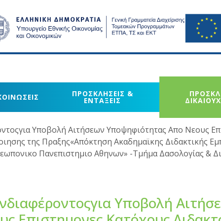
ΠΡΟΣΚΛΗΣΕΙΣ &
ΠΡΟΣΚΛ
ΚΟΙΝΩΣΕΙΣ
ΕΝΤΑΞΕΙΣ
ΔΙΚΑΙΟΥ
ντοςγια Υποβολή Αιτήσεων Υποψηφιότητας Απο Νεους Επ
οιησης της Πραξης«Απόκτηση Ακαδημαϊκης Διδακτικής Εμ
Γεωπονικο Πανεπιστημιο Αθηνων» -Τμήμα Δασολογίας & Δ
νδιαφέροντοςγια Υποβολή Αιτήσ
ς Επιστημονες Κατόχους Διδακτ