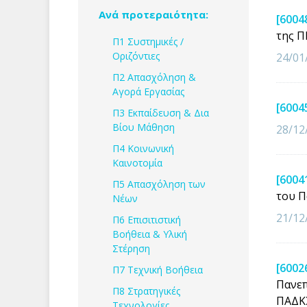
Ανά προτεραιότητα:
[6004
της Π
Π1 Συστημικές /
Οριζόντιες
24/01
Π2 Απασχόληση &
Αγορά Εργασίας
[6004
Π3 Εκπαίδευση & Δια
Βίου Μάθηση
28/12
Π4 Κοινωνική
Καινοτομία
[6004
Π5 Απασχόληση των
του Π
Νέων
21/12
Π6 Επισιτιστική
Βοήθεια & Υλική
Στέρηση
[6002
Π7 Τεχνική Βοήθεια
Πανεπ
Π8 Στρατηγικές
ΠΑΔΚ
Τεχνολογίες