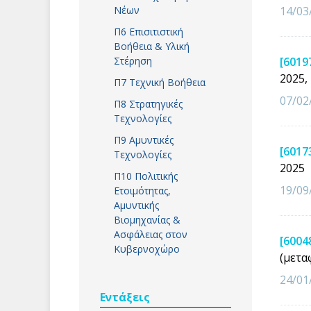
Νέων
14/03
Π6 Επισιτιστική
Βοήθεια & Υλική
Στέρηση
[6019
2025,
Π7 Τεχνική Βοήθεια
07/02
Π8 Στρατηγικές
Τεχνολογίες
Π9 Αμυντικές
[6017
Τεχνολογίες
2025
Π10 Πολιτικής
19/09
Ετοιμότητας,
Αμυντικής
Βιομηχανίας &
Ασφάλειας στον
[6004
Κυβερνοχώρο
(μετα
24/01
Εντάξεις