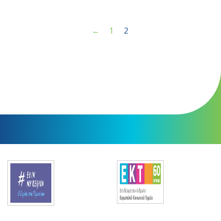
←
1
2