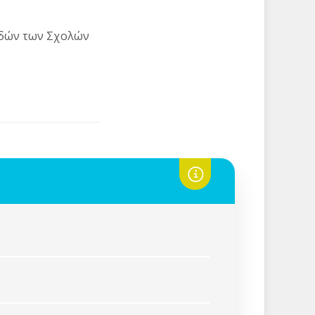
υδών των Σχολών