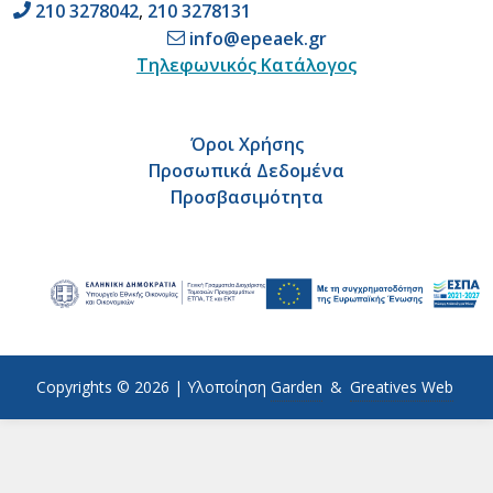
210 3278042
,
210 3278131
info@epeaek.gr
Τηλεφωνικός Κατάλογος
Όροι Χρήσης
Προσωπικά Δεδομένα
Προσβασιμότητα
Copyrights © 2026 |
Υλοποίηση
Garden
&
Greatives Web