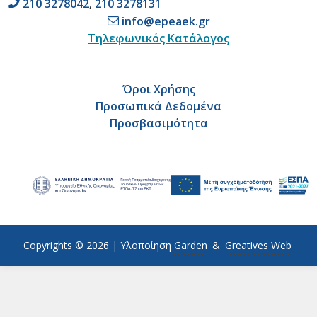
210 3278042
,
210 3278131
info@epeaek.gr
Τηλεφωνικός Κατάλογος
Όροι Χρήσης
Προσωπικά Δεδομένα
Προσβασιμότητα
Copyrights © 2026 |
Υλοποίηση
Garden
&
Greatives Web