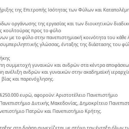
ήριξης της Επιτροπής Ισότητας των Φύλων και Καταπολέμ
δων οργάνωσης της εργασίας και των διοικητικών διαδι
ς κουλτούρας προς το φύλο
ων με το φύλο στην πανεπιστημιακή κοινότητα του κάθε Α
συμπεριληπτικής γλώσσας, ένταξης της διάστασης του φύ
θήκης
οπη συμμετοχή γυναικών και ανδρών στα κέντρα αποφάσε
ιμη ανέλιξη ανδρών και γυναικών στην ακαδημαϊκή ιεραρχί
 βίας και παρενόχλησης.
.250.000 ευρώ, αφορούν: Αριστοτέλειο Πανεπιστήμιο
Πανεπιστήμιο Δυτικής Μακεδονίας, Δημοκρίτειο Πανεπισ
ανεπιστήμιο Πατρών και Πανεπιστήμιο Κρήτης.
ταξης στη δράση συνεχίζεται με στόχο την ένταξη όλων τ