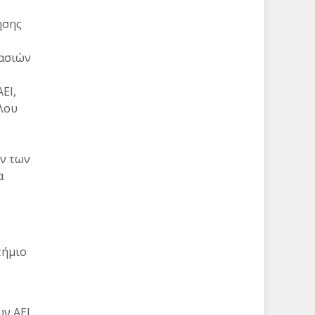
ησης
κασιών
ΕΙ,
λου
ων των
α
τήμιο
ων ΑΕΙ