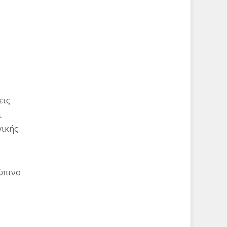
εις
ι
γικής
ώπινο