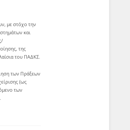
ν, με στόχο την
υστημάτων και
ς/
οίησης, της
λαίσια του ΠΑΔΚΣ.
οίηση των Πράξεων
χείρισης (ως
χόμενο των
.